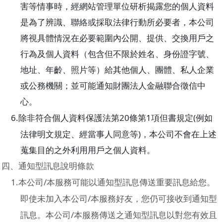
害等情事時，經網站管理單位研析揭露您的個人資料
是為了辨識、聯絡或採取法律行動所必要者，本公司
將視具體情況在必要範圍內公開、提供、交換用戶之
行為及個人資料（包含但不限於姓名、身份證字號、
地址、年齡、照片等）給其他個人、團體、私人企業
或公務機關；並可能通知財團法人金融聯合徵信中
心。
6.
20
1
(
除非符合個人資料保護法第
條第
項但書規定
例如
)
法律明文規定、經當事人同意等
，本公司不會在上述
蒐集目的之外利用用戶之個人資料。
四、通知型訊息說明條款
1.
/
本公司
本服務可能以通知型訊息傳送重要訊息給您。
/
即使未加入本公司
本服務好友，您仍可接收到通知型
/
訊息。本公司
本服務傳送之通知型訊息以對您有效且