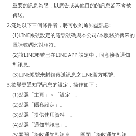
重要的訊息為限，以廣告或其他目的的訊息皆不會被
傳送。
2.
:
滿足以下三個條件者，將可收到通知型訊息
(1)LINE
/
帳號設定的電話號碼與本公司
本服務所傳來的
電話號碼比對相符。
(2)
LINE
LINE APP
該
帳號已在
設定中，同意接收通知
型訊息。
(3)LINE
LINE
帳號未封鎖傳送訊息之
官方帳號。
3.
欲變更通知型訊息的設定，操作如下：
(1)
點選「主頁」＞「設定」。
(2)
點選「隱私設定」。
(3)
點選「提供使用資料」。
(4)
點選「通知型訊息」。
(5)
開關「接收通知型訊息」。關閉「接收通知型訊